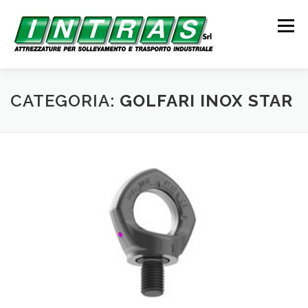
Passa
al
Menu
contenuto
SOLLEVAMENTO
ANCORAGGIO
TRASPORTO
CATEGORIA:
GOLFARI INOX STAR
CONTATTI