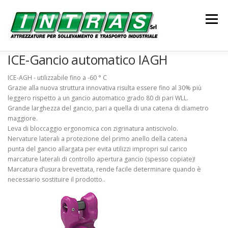
Passa
al
Menu
contenuto
ICE-Gancio automatico IAGH
SOLLEVAMENTO
ANCORAGGIO
TRASPORTO
ICE-AGH - utilizzabile fino a -60 ° C
Grazie alla nuova struttura innovativa risulta essere fino al 30% più
leggero rispetto a un gancio automatico grado 80 di pari WLL.
Grande larghezza del gancio, pari a quella di una catena di diametro
CONTATTI
maggiore.
Leva di bloccaggio ergonomica con zigrinatura antiscivolo.
Nervature laterali a protezione del primo anello della catena
punta del gancio allargata per evita utilizzi impropri sul carico
marcature laterali di controllo apertura gancio (spesso copiate)!
Marcatura d’usura brevettata, rende facile determinare quando è
necessario sostituire il prodotto..