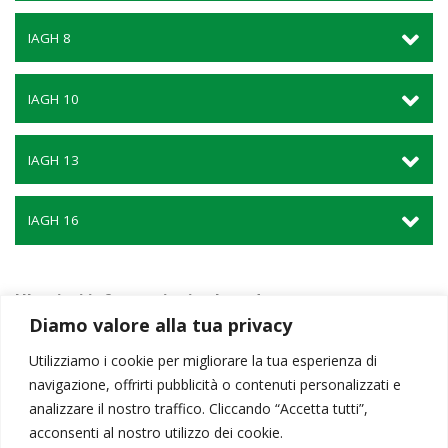
IAGH 8
IAGH 10
IAGH 13
IAGH 16
Ulteriori informazioni sul prodotto:
Diamo valore alla tua privacy
Istruzioni montaggio IAGH/VAGH - Set di sicura
Utilizziamo i cookie per migliorare la tua esperienza di
Manuale d'uso per catene di sollevamento ICE Grado 12
navigazione, offrirti pubblicità o contenuti personalizzati e
analizzare il nostro traffico. Cliccando “Accetta tutti”,
Ricerca
per:
acconsenti al nostro utilizzo dei cookie.